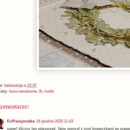
or:
barbaratoja
o
22:37
kiety:
boże narodzenie
,
fb
,
kartki
komentarze:
EviPassjonatka
18 grudnia 2020 11:43
super! śliczny ten wianuszek, fajny pomysł z tymi kropeczkami po prawej