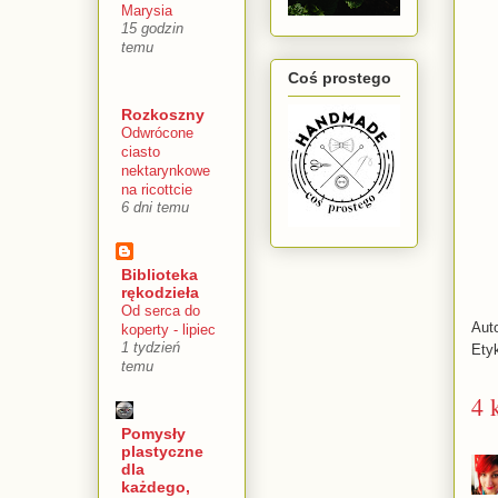
Marysia
15 godzin
temu
Coś prostego
Rozkoszny
Odwrócone
ciasto
nektarynkowe
na ricottcie
6 dni temu
Biblioteka
rękodzieła
Od serca do
Aut
koperty - lipiec
1 tydzień
Ety
temu
4 
Pomysły
plastyczne
dla
każdego,