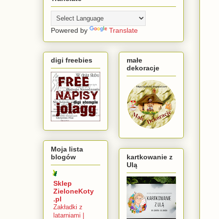
Powered by
Translate
digi freebies
małe
dekoracje
Moja lista
blogów
kartkowanie z
Ulą
Sklep
ZieloneKoty
.pl
Zakładki z
latarniami |