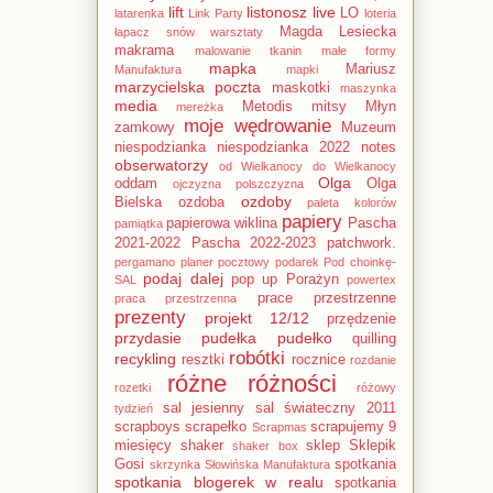
lift
listonosz
live
LO
latarenka
Link Party
loteria
Magda Lesiecka
łapacz snów warsztaty
makrama
malowanie tkanin
małe formy
mapka
Mariusz
Manufaktura
mapki
marzycielska poczta
maskotki
maszynka
media
Metodis
mitsy
Młyn
mereżka
moje wędrowanie
zamkowy
Muzeum
niespodzianka
niespodzianka 2022
notes
obserwatorzy
od Wielkanocy do Wielkanocy
Olga
oddam
Olga
ojczyzna polszczyzna
ozdoby
Bielska
ozdoba
paleta kolorów
papiery
papierowa wiklina
Pascha
pamiątka
2021-2022
Pascha 2022-2023
patchwork.
pergamano
planer
pocztowy podarek
Pod choinkę-
podaj dalej
pop up
Porażyn
SAL
powertex
prace przestrzenne
praca przestrzenna
prezenty
projekt 12/12
przędzenie
przydasie
pudełka
pudełko
quilling
robótki
recykling
resztki
rocznice
rozdanie
różne różności
rozetki
różowy
sal jesienny
sal świateczny 2011
tydzień
scrapboys
scrapełko
scrapujemy 9
Scrapmas
miesięcy
shaker
sklep
Sklepik
shaker box
Gosi
spotkania
skrzynka
Słowińska Manufaktura
spotkania blogerek w realu
spotkania