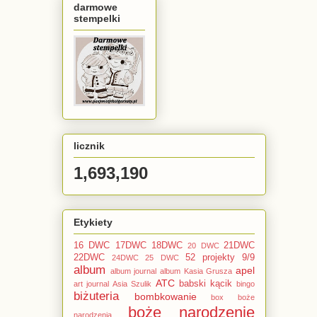
darmowe
stempelki
licznik
1,693,190
Etykiety
16 DWC
17DWC
18DWC
21DWC
20 DWC
22DWC
52 projekty
9/9
24DWC
25 DWC
album
apel
album journal
album Kasia Grusza
ATC
babski kącik
art journal
Asia Szulik
bingo
biżuteria
bombkowanie
box
boże
boże narodzenie
narodzenia