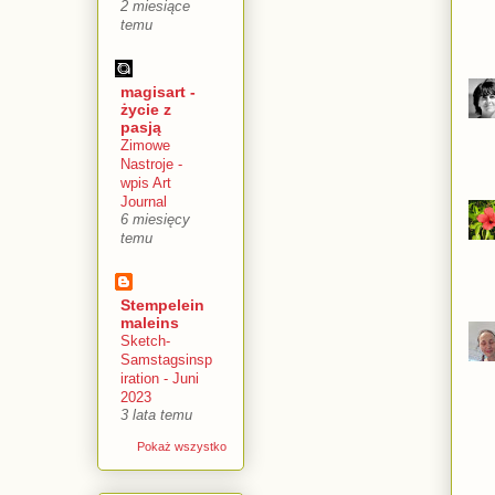
2 miesiące
temu
magisart -
życie z
pasją
Zimowe
Nastroje -
wpis Art
Journal
6 miesięcy
temu
Stempelein
maleins
Sketch-
Samstagsinsp
iration - Juni
2023
3 lata temu
Pokaż wszystko