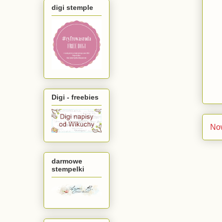
digi stemple
Digi - freebies
No
darmowe
stempelki