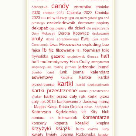
candy
ceramika
choinka
calineczka
2020
Choinka 2022
Choinka
choinka 2021
2023
co mi w duszy gra
co mi w głowie gra
coś
czekoladownik
darmowe papiery
prostego
dekupaż
dla dzieci
digi papiery
dla mężczyzny
Dorota Kotowicz
Dom Mokoszy
drukowanie
druty
Ewa
dzień scrapbookingu
Ewa Kaak-
Ewa Mrozowska
exploding box
Constancja
fb
filc
filcowanie
foamiran
fajka
folio
film
haft
gazetki
frywolitka
grudniownik
Grusza
haft matematyczny
Halo Crafty
identyfikator
jedzonko
journal
inspiracja
iris folding
jarmark
kalendarz
junk journal
Jumbo card
adwentowy
kartka
kartka
Karolina
kartki
przestrzenna
kartki czekoladownik
kartki przestrzenne
kartki przestrzenne
kartki przez cały rok
kartki przez
shaker
cały rok 2018
kartkowanie z Jasiową mamą
i Magos
Kasia
Kasia Grusza
Kasia. scrapełko
Katarzyna Kędzierska
kit
Kity
klub
komentarze
seniora
kołowrotek
ko
koraliki
koncerty
koperta
krepina
krzyżyki
książki
kurs
kwiatki Kuby
kwiaty
kwiaty Joanna Rutkowska
lampion