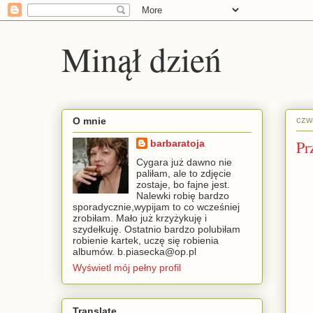
Minął dzień
czw
O mnie
Pr
barbaratoja
Cygara już dawno nie
paliłam, ale to zdjęcie
zostaje, bo fajne jest.
Nalewki robię bardzo
sporadycznie,wypijam to co wcześniej
zrobiłam. Mało już krzyżykuję i
szydełkuję. Ostatnio bardzo polubiłam
robienie kartek, uczę się robienia
albumów. b.piasecka@op.pl
Wyświetl mój pełny profil
Translate